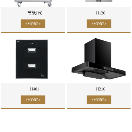
节能1代
H126
+MORE+
+MORE+
H401
H216
+MORE+
+MORE+